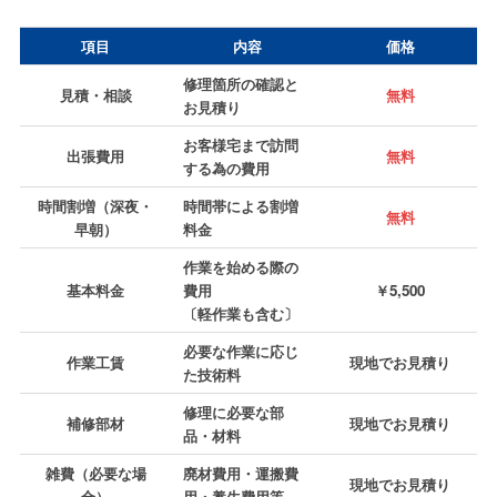
項目
内容
価格
修理箇所の確認と
見積・相談
無料
お見積り
お客様宅まで訪問
出張費用
無料
する為の費用
時間割増（深夜・
時間帯による割増
無料
早朝）
料金
作業を始める際の
基本料金
費用
￥5,500
〔軽作業も含む〕
必要な作業に応じ
作業工賃
現地でお見積り
た技術料
修理に必要な部
補修部材
現地でお見積り
品・材料
雑費（必要な場
廃材費用・運搬費
現地でお見積り
合）
用・養生費用等