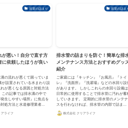
浴室の詰まり
浴室の詰ま
れが悪い！自分で直す方
排水管の詰まりを防ぐ！簡単な排
者に依頼したほうが良い
メンテナンス方法とおすすめグッ
紹介
水溝の流れが悪くて困っていま
ご家庭には『キッチン』『お風呂』『トイ
溝が設置されている水まわり設
レ』『洗面所』『洗濯場』などの水回り設
流れが悪くなる原因と対処方法
があります。 しかしこれらの水回り設備
 この記事では排水溝の中で
日常的に使用することで排水管に汚れが蓄
が発生しやすい場所』に焦点を
していきます。 定期的に排水管のメンテ
対処方法と水道修理業者...
スを行わなければ、排水管の内部で詰ま...
リアライフ
株式会社 クリアライフ