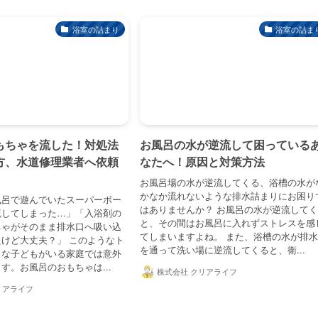
浴室の詰まり
浴室の詰ま
もちゃを流した！対処法
お風呂の水が逆流して困っている
方、水道修理業者へ依頼
なたへ！原因と対策方法
お風呂場の水が逆流してくる、浴槽の水が
かなか流れないような排水詰まりにお困り
風呂で遊んでいたスーパーボー
はありませんか？ お風呂の水が逆流して
流してしまった…」「入浴剤の
と、その間はお風呂に入れずストレスを感
ちゃがそのまま排水口へ吸い込
てしまいますよね。 また、浴槽の水が排
けど大丈夫？」 このようなト
を通って洗い場に逆流してくると、衛...
さな子どもがいる家庭では意外
す。お風呂のおもちゃは...
株式会社 クリアライフ
リアライフ