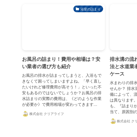
浴室の詰まり
お風呂の詰まり！費用や相場は？安
排水溝の流
い業者の選び方も紹介
法と水道業
ケース
お風呂の排水が詰まってしまうと、入浴もで
きなくて困ってしまいますよね。「早く直し
水まわりの排
たいけれど修理費用が高そう！」といった不
せんか？ 排水
安もあるのではないでしょうか？お風呂の排
備によって、
水詰まりの実際の費用は、《どのような作業
は異なります。
が必要か》で費用相場が変わってきます...
も、『詰まり
当て、原因別の
株式会社 クリアライフ
株式会社 ク