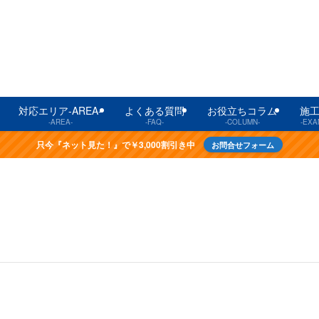
対応エリア-AREA-
よくある質問
お役立ちコラム
施
-AREA-
-FAQ-
-COLUMN-
-EXA
只今『ネット見た！』で￥3,000割引き中
お問合せフォーム