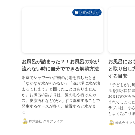
浴室の詰まり
お風呂が詰まった？！お風呂の水が
お風呂にお
流れない時に自分でできる解消方法
と取り出し
する目安
浴室でシャワーや浴槽のお湯を流したとき、
「なかなか水が引かない」「洗い場に水が溜
「子どもがお
まってしまう」と困ったことはありません
ルを排水口に
か。お風呂の詰まりは、髪の毛や石けんカ
おまけのおも
ス、皮脂汚れなどが少しずつ蓄積することで
まれてしまった
発生するケースが多く、放置すると水がま
ラブルは、小
っ...
とよく起こりま
株式会社 クリアライフ
株式会社 ク