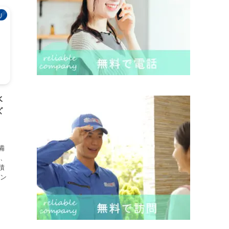
り
水
ズ
備
は、
積
ナン