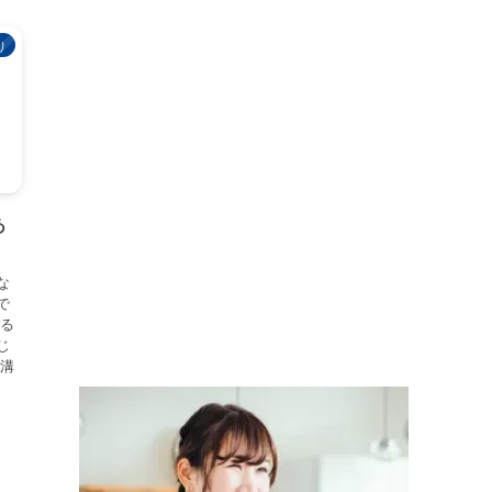
り
あ
な
で
くる
じ
水溝