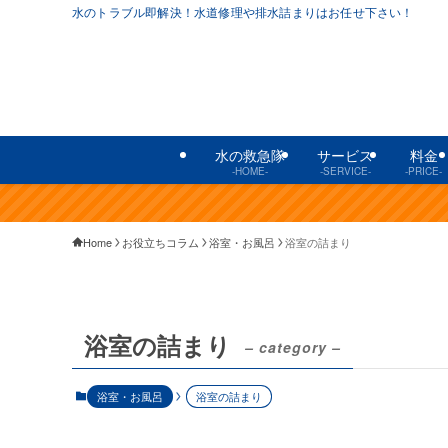
水のトラブル即解決！水道修理や排水詰まりはお任せ下さい！
水の救急隊
サービス
料金
-HOME-
-SERVICE-
-PRICE-
Home
お役立ちコラム
浴室・お風呂
浴室の詰まり
浴室の詰まり
– category –
浴室・お風呂
浴室の詰まり