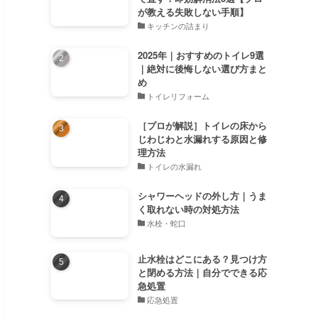
が教える失敗しない手順】
キッチンの詰まり
2025年｜おすすめのトイレ9選
｜絶対に後悔しない選び方まと
め
トイレリフォーム
［プロが解説］トイレの床から
じわじわと水漏れする原因と修
理方法
トイレの水漏れ
シャワーヘッドの外し方｜うま
く取れない時の対処方法
水栓・蛇口
止水栓はどこにある？見つけ方
と閉める方法｜自分でできる応
急処置
応急処置