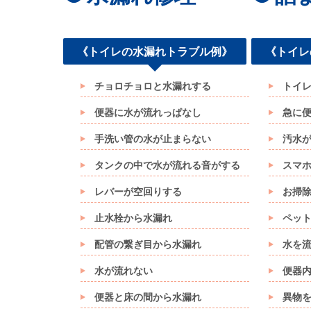
《トイレの水漏れトラブル例》
《トイレ
チョロチョロと水漏れする
トイ
便器に水が流れっぱなし
急に
手洗い管の水が止まらない
汚水
タンクの中で水が流れる音がする
スマ
レバーが空回りする
お掃
止水栓から水漏れ
ペッ
配管の繋ぎ目から水漏れ
水を
水が流れない
便器
便器と床の間から水漏れ
異物