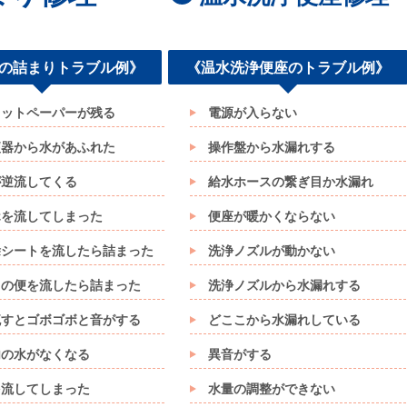
の詰まりトラブル例》
《温水洗浄便座のトラブル例》
レットペーパーが残る
電源が入らない
便器から水があふれた
操作盤から水漏れする
が逆流してくる
給水ホースの繋ぎ目か水漏れ
ホを流してしまった
便座が暖かくならない
除シートを流したら詰まった
洗浄ノズルが動かない
トの便を流したら詰まった
洗浄ノズルから水漏れする
流すとゴボゴボと音がする
どここから水漏れしている
内の水がなくなる
異音がする
を流してしまった
水量の調整ができない