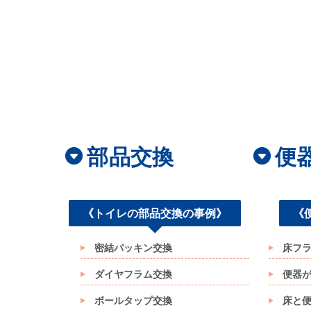
部品交換
便
《トイレの部品交換の事例》
《
密結パッキン交換
床フ
ダイヤフラム交換
便器
ボールタップ交換
床と