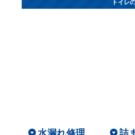
トイレの修
水漏れ修理
詰