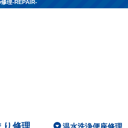
理-REPAIR-
まり修理
温水洗浄便座修理