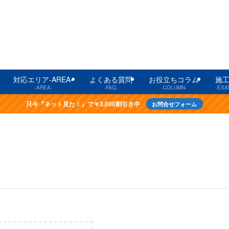
対応エリア-AREA-
よくある質問
お役立ちコラム
施
-AREA-
-FAQ-
-COLUMN-
-EXA
只今『ネット見た！』で￥3,000割引き中
お問合せフォーム