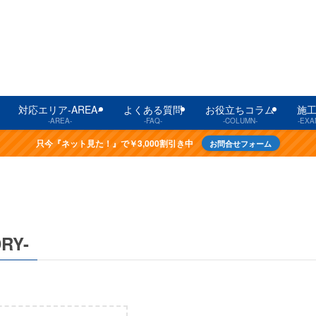
対応エリア-AREA-
よくある質問
お役立ちコラム
施
-AREA-
-FAQ-
-COLUMN-
-EXA
只今『ネット見た！』で￥3,000割引き中
お問合せフォーム
RY-