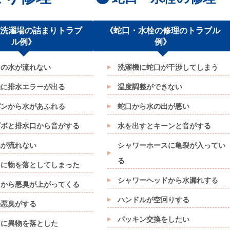
/洗濯場の詰まりトラブ
《蛇口・水栓の修理のトラブル
ル例》
例》
台の水が流れない
洗濯機に蛇口が干渉してしまう
機に排水エラーが出る
温度調整ができない
パンから水があふれる
蛇口から水の出が悪い
ゴボと排水口から音がする
水を出すとキーンと音がする
水が流れない
シャワーホースに亀裂が入ってい
る
口に物を落としてしまった
シャワーヘッドから水漏れする
口から悪臭が上がってくる
ハンドルが空回りする
の悪臭がする
パッキン交換をしたい
口に異物を落とした