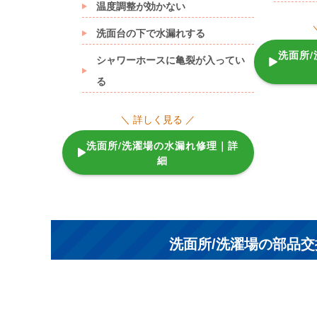
温度調整が効かない
洗面台の下で水漏れする
洗面所
シャワーホースに亀裂が入ってい
る
＼ 詳しく見る ／
洗面所/洗濯場の水漏れ修理｜詳
細
洗面所/洗濯場の部品交換