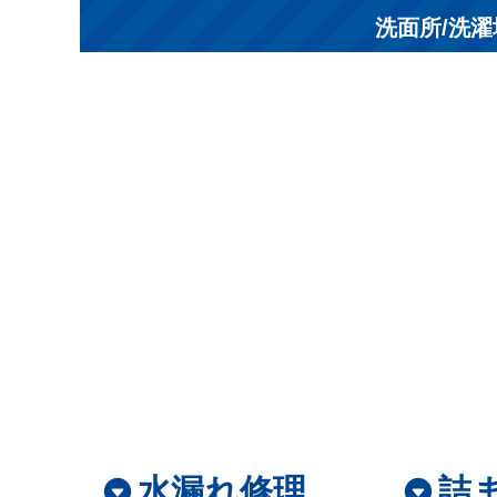
洗面所/洗濯場
水漏れ修理
詰