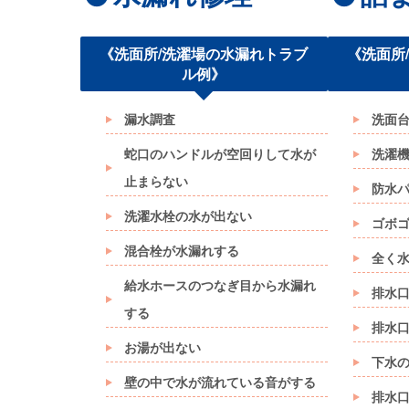
《洗面所/洗濯場の水漏れトラブ
《洗面所
ル例》
漏水調査
洗面
蛇口のハンドルが空回りして水が
洗濯
止まらない
防水
洗濯水栓の水が出ない
ゴボ
混合栓が水漏れする
全く
給水ホースのつなぎ目から水漏れ
排水
する
排水
お湯が出ない
下水
壁の中で水が流れている音がする
排水