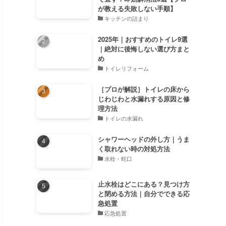
が教える失敗しない手順】
キッチンの詰まり
2025年｜おすすめのトイレ9選
｜絶対に後悔しない選び方まと
め
トイレリフォーム
［プロが解説］トイレの床から
じわじわと水漏れする原因と修
理方法
トイレの水漏れ
シャワーヘッドの外し方｜うま
く取れない時の対処方法
水栓・蛇口
止水栓はどこにある？見つけ方
と閉める方法｜自分でできる応
急処置
応急処置