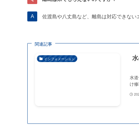
佐渡島や八丈島など、離島は対応できない
関連記事
水
インフォメーション
水道
け修
20