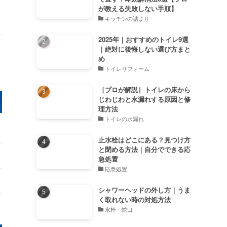
が教える失敗しない手順】
キッチンの詰まり
2025年｜おすすめのトイレ9選
｜絶対に後悔しない選び方まと
め
トイレリフォーム
［プロが解説］トイレの床から
じわじわと水漏れする原因と修
理方法
トイレの水漏れ
止水栓はどこにある？見つけ方
と閉める方法｜自分でできる応
急処置
応急処置
シャワーヘッドの外し方｜うま
く取れない時の対処方法
水栓・蛇口