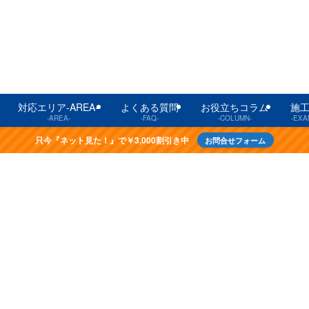
対応エリア-AREA-
よくある質問
お役立ちコラム
施
-AREA-
-FAQ-
-COLUMN-
-EXA
只今『ネット見た！』で￥3,000割引き中
お問合せフォーム