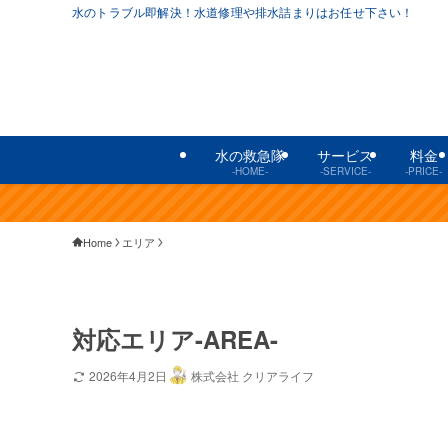
水のトラブル即解決！水道修理や排水詰まりはお任せ下さい！
水の救急隊
サービス
料金
-HOME-
-SERVICE-
-PRICE-
Home
エリア
対応エリア-AREA-
2026年4月2日
株式会社 クリアライフ