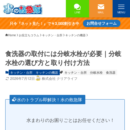
LINE
MAIL
MENU
只今『ネット見た！』で￥3,000割引き中
お問合せフォーム
Home
お役立ちコラム
キッチン・台所
キッチンの機器
食洗器の取付には分岐水栓が必要｜分岐
水栓の選び方と取り付け方法
キッチン・台所
キッチンの機器
キッチン・台所
分岐水栓
食洗器
2026年7月12日
株式会社 クリアライフ
水のトラブル即解決！水の救急隊
水まわりのお困りごとはお任せください！