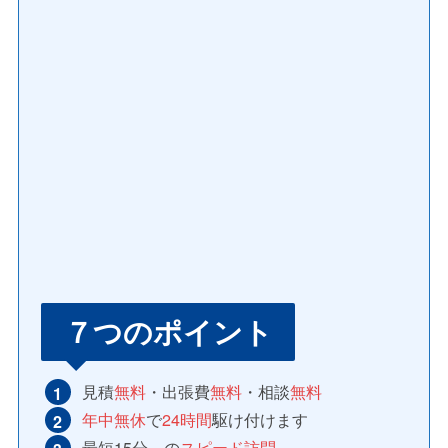
７つのポイント
見積
無料
・出張費
無料
・相談
無料
年中無休
で
24時間
駆け付けます
最短15分～の
スピード訪問