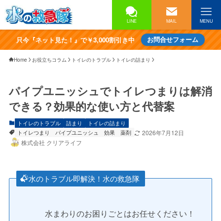
LINE
MAIL
MENU
只今『ネット見た！』で￥3,000割引き中
お問合せフォーム
Home
お役立ちコラム
トイレのトラブル
トイレの詰まり
パイプユニッシュでトイレつまりは解消
できる？効果的な使い方と代替案
トイレのトラブル
詰まり
トイレの詰まり
トイレつまり
パイプユニッシュ
効果
薬剤
2026年7月12日
株式会社 クリアライフ
水のトラブル即解決！水の救急隊
水まわりのお困りごとはお任せください！