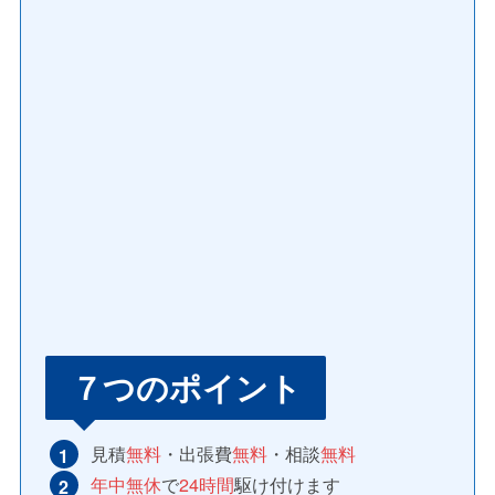
７つのポイント
見積
無料
・出張費
無料
・相談
無料
年中無休
で
24時間
駆け付けます