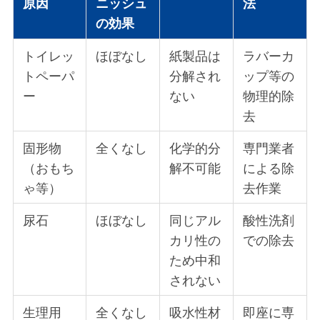
原因
ニッシュ
法
の効果
トイレッ
ほぼなし
紙製品は
ラバーカ
トペーパ
分解され
ップ等の
ー
ない
物理的除
去
固形物
全くなし
化学的分
専門業者
（おもち
解不可能
による除
ゃ等）
去作業
尿石
ほぼなし
同じアル
酸性洗剤
カリ性の
での除去
ため中和
されない
生理用
全くなし
吸水性材
即座に専