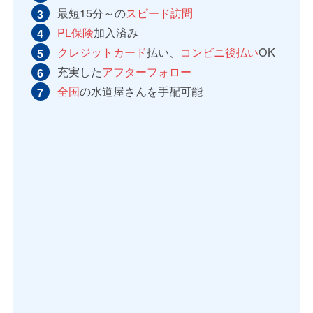
最短15分～の
スピード訪問
PL保険
加入済み
クレジットカード
払い、
コンビニ後払い
OK
充実した
アフターフォロー
全国
の水道屋さんを手配可能