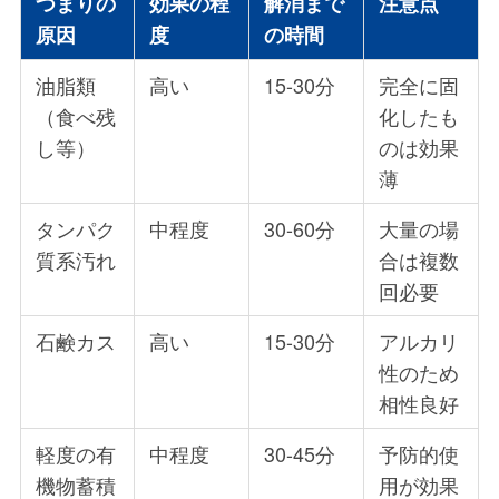
つまりの
効果の程
解消まで
注意点
原因
度
の時間
油脂類
高い
15-30分
完全に固
（食べ残
化したも
し等）
のは効果
薄
タンパク
中程度
30-60分
大量の場
質系汚れ
合は複数
回必要
石鹸カス
高い
15-30分
アルカリ
性のため
相性良好
軽度の有
中程度
30-45分
予防的使
機物蓄積
用が効果