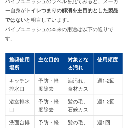
パイプユニッシュのラベルを見てみると、メーカ
ー自身が
トイレつまりの解消を主目的とした製品
と明言しています。
ではない
パイプユニッシュの本来の用途は以下の通りで
す。
推奨使用
主な目的
対象とな
使用頻度
場所
る汚れ
キッチン
予防・軽
油汚れ、
週1-2回
排水口
度除去
食材カス
浴室排水
予防・軽
髪の毛、
週1-2回
口
度除去
石鹸カス
洗面台排
予防・軽
髪の毛、
週1回