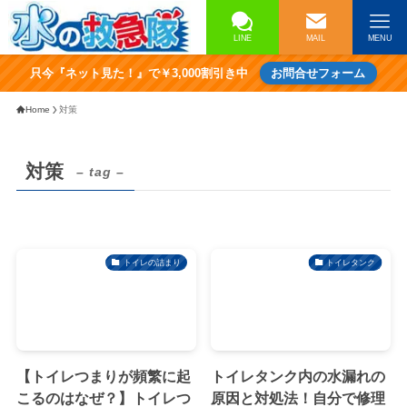
LINE
MAIL
MENU
只今『ネット見た！』で￥3,000割引き中
お問合せフォーム
Home
対策
対策
– tag –
トイレの詰まり
トイレタンク
【トイレつまりが頻繁に起
トイレタンク内の水漏れの
こるのはなぜ？】トイレつ
原因と対処法！自分で修理