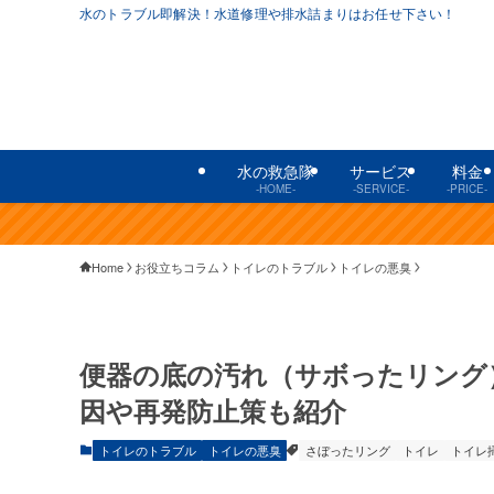
水のトラブル即解決！水道修理や排水詰まりはお任せ下さい！
水の救急隊
サービス
料金
-HOME-
-SERVICE-
-PRICE-
Home
お役立ちコラム
トイレのトラブル
トイレの悪臭
便器の底の汚れ（サボったリング
因や再発防止策も紹介
トイレのトラブル
トイレの悪臭
さぼったリング
トイレ
トイレ