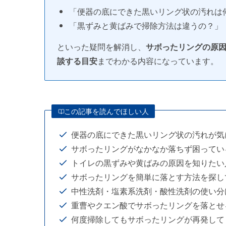
「便器の底にできた黒いリング状の汚れは
「黒ずみと黄ばみで掃除方法は違うの？」
といった疑問を解消し、
サボったリングの原
談する目安
までわかる内容になっています。
この記事を読んでほしい人
便器の底にできた黒いリング状の汚れが気
サボったリングがなかなか落ちず困ってい
トイレの黒ずみや黄ばみの原因を知りたい
サボったリングを簡単に落とす方法を探し
中性洗剤・塩素系洗剤・酸性洗剤の使い分
重曹やクエン酸でサボったリングを落とせ
何度掃除してもサボったリングが再発して