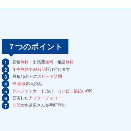
７つのポイント
見積
無料
・出張費
無料
・相談
無料
年中無休
で
24時間
駆け付けます
最短15分～の
スピード訪問
PL保険
加入済み
クレジットカード
払い、
コンビニ後払い
OK
充実した
アフターフォロー
全国
の水道屋さんを手配可能