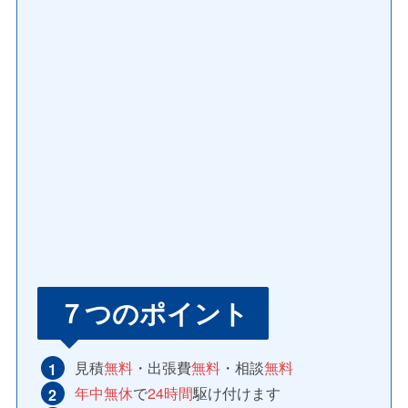
７つのポイント
見積
無料
・出張費
無料
・相談
無料
年中無休
で
24時間
駆け付けます