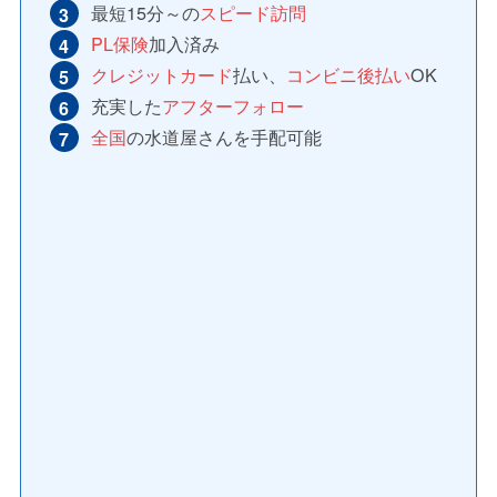
最短15分～の
スピード訪問
PL保険
加入済み
クレジットカード
払い、
コンビニ後払い
OK
充実した
アフターフォロー
全国
の水道屋さんを手配可能