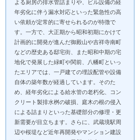
よる厨房の排水管詰まりや、ビル設備の経
年劣化に伴う漏水対応といった緊急性の高
い依頼が定常的に寄せられるのが特徴で
す。一方で、大正期から昭和初期にかけて
計画的に開発が進んだ御殿山や吉祥寺南町
などの歴史ある邸宅街、また昭和中期の宅
地化で発展した緑町や関前、八幡町といっ
たエリアでは、一戸建ての埋設配管や設備
自体の築年数が経過しています。そのた
め、経年劣化による給水管の老朽化、コン
クリート製排水桝の破損、庭木の根の侵入
による詰まりといった基礎部分の修理・更
新需要が目立ちます。さらに、武蔵境駅周
辺や桜堤など近年再開発やマンション建設