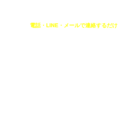
〔お名前・修理先の住所・電話番号・修理箇所〕をオペレーターに伝えて完了です!
電話・LINE・メールで連絡するだけ