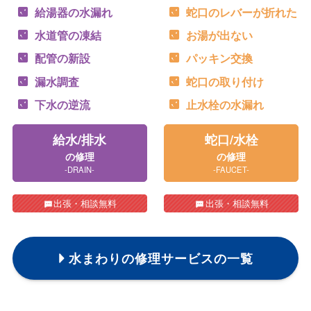
給湯器の水漏れ
蛇口のレバーが折れた
水道管の凍結
お湯が出ない
配管の新設
パッキン交換
漏水調査
蛇口の取り付け
下水の逆流
止水栓の水漏れ
給水/排水
蛇口/水栓
の修理
の修理
-DRAIN-
-FAUCET-
出張・相談無料
出張・相談無料
水まわりの修理サービスの一覧