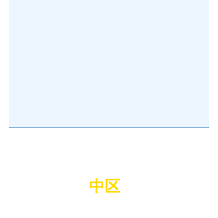
中区
の
水漏れ・つまり・水道修理なら水の救急隊
水道局指定業者が駆け付けます！