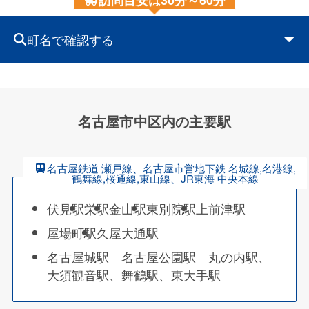
訪問目安は30分～60分
町名で確認する
名古屋市中区内の主要駅
名古屋鉄道 瀬戸線、名古屋市営地下鉄 名城線,名港線,
鶴舞線,桜通線,東山線、JR東海 中央本線
伏見駅
栄駅
金山駅
東別院駅
上前津駅
屋場町駅
久屋大通駅
名古屋城駅 名古屋公園駅 丸の内駅、
大須観音駅、舞鶴駅、東大手駅