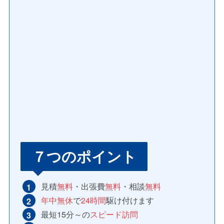
７つのポイント
見積
無料
・出張費
無料
・相談
無料
年中無休
で
24時間
駆け付けます
最短15分～の
スピード訪問