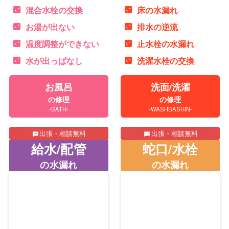
混合水栓の交換
床の水漏れ
お湯が出ない
排水の逆流
温度調整ができない
止水栓の水漏れ
水が出っぱなし
洗濯水栓の交換
お風呂
洗面/洗濯
の修理
の修理
-BATH-
-WASHBASHIN-
出張・相談無料
出張・相談無料
給水/配管
蛇口/水栓
の水漏れ
の水漏れ