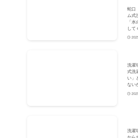
蛇口
ム式
「水
して
20
洗濯
式洗
い」
ない
20
洗濯
から