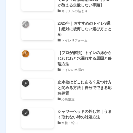
が教える失敗しない手順】
キッチンの詰まり
2025年｜おすすめのトイレ9選
｜絶対に後悔しない選び方まと
め
トイレリフォーム
［プロが解説］トイレの床から
じわじわと水漏れする原因と修
理方法
トイレの水漏れ
止水栓はどこにある？見つけ方
と閉める方法｜自分でできる応
急処置
応急処置
シャワーヘッドの外し方｜うま
く取れない時の対処方法
水栓・蛇口