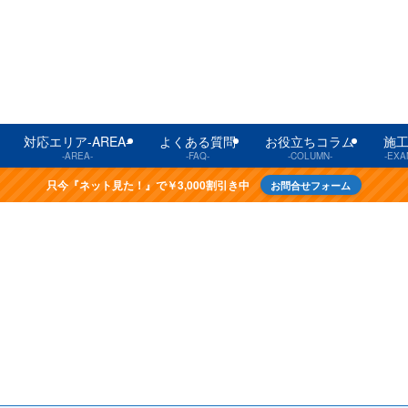
対応エリア-AREA-
よくある質問
お役立ちコラム
施
-AREA-
-FAQ-
-COLUMN-
-EXA
只今『ネット見た！』で￥3,000割引き中
お問合せフォーム