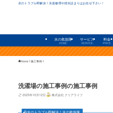
水のトラブル即解決！水道修理や排水詰まりはお任せ下さい！
水の救急隊
サービス
料金
-HOME-
-SERVICE-
-PRICE-
Home
施工事例
洗濯場の施工事例の施工事例
2025年10月12日
株式会社 クリアライフ
水のトラブル即解決！水の救急隊