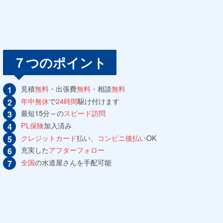
７つのポイント
見積
無料
・出張費
無料
・相談
無料
年中無休
で
24時間
駆け付けます
最短15分～の
スピード訪問
PL保険
加入済み
クレジットカード
払い、
コンビニ後払い
OK
充実した
アフターフォロー
全国
の水道屋さんを手配可能