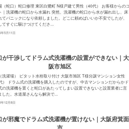
場（蛇口）蛇口修理 東区白鷺町 N様戸建て男性（40代） お客様からの
ト｜洗濯機の蛇口から水漏れ 突然、洗濯機の蛇口から水が漏れ出し、床
れてパニックになり依頼しました。どこに頼めばいいか不安でしたが、
してすぐに駆けつけてくださ...
26年5月11日
口が干渉してドラム式洗濯機の設置ができない｜
阪市旭区
（洗濯場） ピタット水栓取り付け 大阪市旭区 T様分譲マンション女性
0代） ドラム式の洗濯機を購入したのですが、中古マンションだからかド
式の洗濯機を置くと蛇口があたってしまい設置できないと設置業者に言
ました。水道屋さんなら解決で...
25年12月8日
口が邪魔でドラム式洗濯機が置けない｜大阪府箕
市