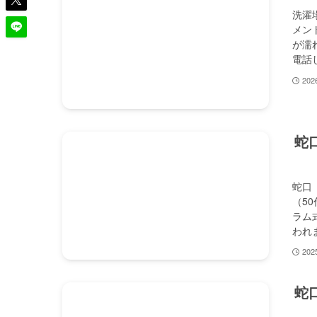
洗濯
メン
が濡
電話
20
蛇
蛇口
（5
ラム
われ
20
蛇