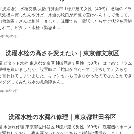
（洗濯場） 水栓交換 大阪府箕面市 T様戸建て女性（40代） 念願のドラ
洗濯機を買ったんやけど、水道の蛇口が邪魔で置けへん！って焦って、
の救急隊」さんに相談しました。箕面でも、電話したらすぐ状況を理解
くれて、ピタット水栓（緊急止...
25年10月27日
洗濯水栓の高さを変えたい｜東京都文京区
場 ピタット水栓 東京都文京区 N様戸建て男性（50代） はじめてドラム
濯機を買いましたが、設置時に「蛇口が当たって（干渉して）入らな
と言われてしまいました。キャンセルもできなかったのでなんとかでき
かググってみたら水の救急隊さん...
25年10月12日
洗濯水栓の水漏れ修理｜東京都世田谷区
場 水漏れ修理 東京都世田谷区 N様戸建て男性（60代） 洗濯機のホース
水漏れしており、夜も遅かったのでこちらに相談の電話をしました。