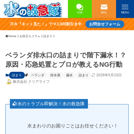
LINE
MAIL
MENU
只今『ネット見た！』で￥3,000割引き中
お問合せフォーム
Home
お役立ちコラム
詰まり
ベランダ排水口の詰まりで階下漏水！？
原因・応急処置とプロが教えるNG行動
2026年5月10日
詰まり
ベランダ
排水溝
漏水
詰まり
株式会社 クリアライフ
水のトラブル即解決！水の救急隊
水まわりのお困りごとはお任せください！