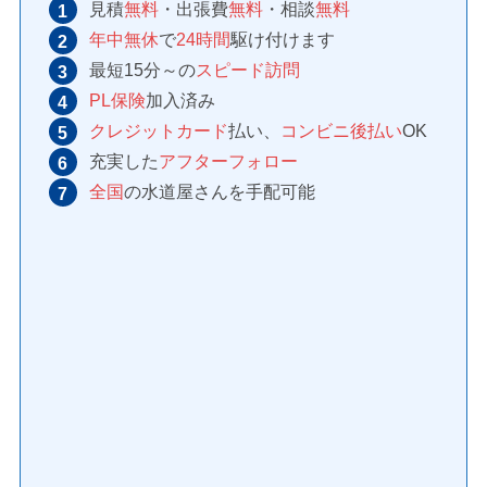
見積
無料
・出張費
無料
・相談
無料
年中無休
で
24時間
駆け付けます
最短15分～の
スピード訪問
PL保険
加入済み
クレジットカード
払い、
コンビニ後払い
OK
充実した
アフターフォロー
全国
の水道屋さんを手配可能