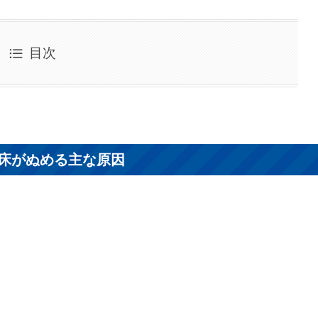
目次
床がぬめる主な原因