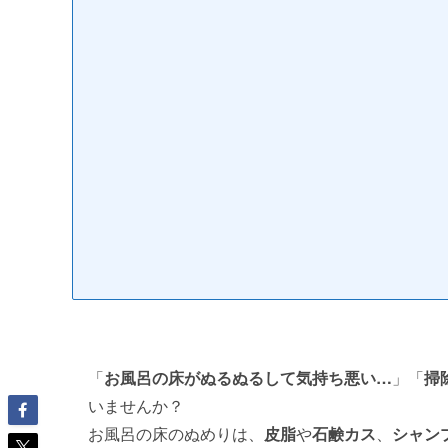
「
お風呂の床がぬるぬるして気持ち悪い…
」「
掃
いませんか？
お風呂の床のぬめりは、
皮脂
や
石鹸カス
、
シャン