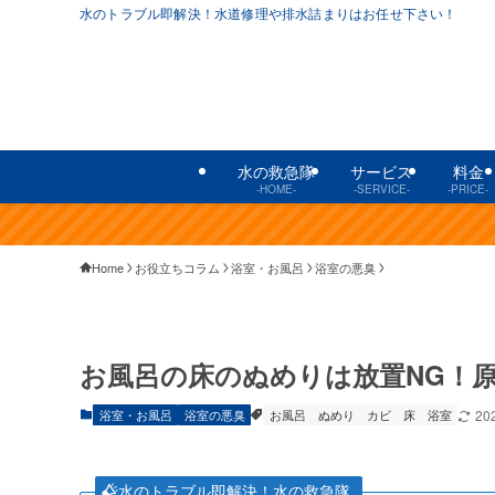
水のトラブル即解決！水道修理や排水詰まりはお任せ下さい！
水の救急隊
サービス
料金
-HOME-
-SERVICE-
-PRICE-
Home
お役立ちコラム
浴室・お風呂
浴室の悪臭
お風呂の床のぬめりは放置NG！
浴室・お風呂
浴室の悪臭
お風呂
ぬめり
カビ
床
浴室
20
水のトラブル即解決！水の救急隊