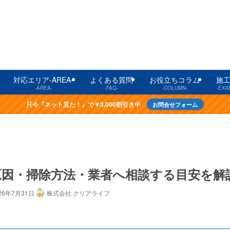
対応エリア-AREA-
よくある質問
お役立ちコラム
施
-AREA-
-FAQ-
-COLUMN-
-EXA
只今『ネット見た！』で￥3,000割引き中
お問合せフォーム
原因・掃除方法・業者へ相談する目安を解
26年7月31日
株式会社 クリアライフ