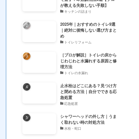
が教える失敗しない手順】
キッチンの詰まり
2025年｜おすすめのトイレ9選
｜絶対に後悔しない選び方まと
め
トイレリフォーム
［プロが解説］トイレの床から
じわじわと水漏れする原因と修
理方法
トイレの水漏れ
止水栓はどこにある？見つけ方
と閉める方法｜自分でできる応
急処置
応急処置
シャワーヘッドの外し方｜うま
く取れない時の対処方法
水栓・蛇口