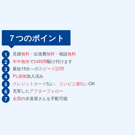
７つのポイント
見積
無料
・出張費
無料
・相談
無料
年中無休
で
24時間
駆け付けます
最短15分～の
スピード訪問
PL保険
加入済み
クレジットカード
払い、
コンビニ後払い
OK
充実した
アフターフォロー
全国
の水道屋さんを手配可能