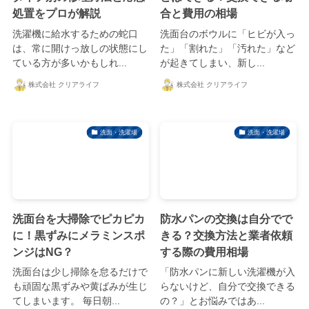
処置をプロが解説
合と費用の相場
洗濯機に給水するための蛇口
洗面台のボウルに「ヒビが入っ
は、常に開けっ放しの状態にし
た」「割れた」「汚れた」など
ている方が多いかもしれ...
が起きてしまい、新し...
株式会社 クリアライフ
株式会社 クリアライフ
洗面・洗濯場
洗面・洗濯場
洗面台を大掃除でピカピカ
防水パンの交換は自分でで
に！黒ずみにメラミンスポ
きる？交換方法と業者依頼
ンジはNG？
する際の費用相場
洗面台は少し掃除を怠るだけで
「防水パンに新しい洗濯機が入
も頑固な黒ずみや黄ばみが生じ
らないけど、自分で交換できる
てしまいます。 毎日朝...
の？」とお悩みではあ...