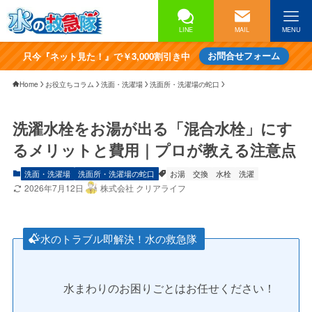
LINE
MAIL
MENU
只今『ネット見た！』で￥3,000割引き中
お問合せフォーム
Home
お役立ちコラム
洗面・洗濯場
洗面所・洗濯場の蛇口
洗濯水栓をお湯が出る「混合水栓」にす
るメリットと費用｜プロが教える注意点
洗面・洗濯場
洗面所・洗濯場の蛇口
お湯
交換
水栓
洗濯
2026年7月12日
株式会社 クリアライフ
水のトラブル即解決！水の救急隊
水まわりのお困りごとはお任せください！