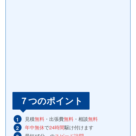
７つのポイント
見積
無料
・出張費
無料
・相談
無料
年中無休
で
24時間
駆け付けます
最短15分～の
スピード訪問