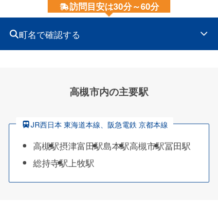
訪問目安は30分～60分
町名で確認する
高槻市内の主要駅
JR西日本 東海道本線、阪急電鉄 京都本線
高槻駅
摂津富田駅
島本駅
高槻市駅
冨田駅
総持寺駅
上牧駅