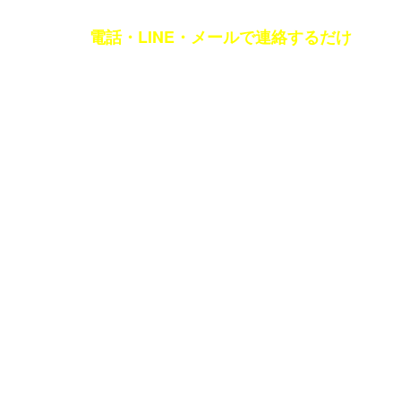
〔お名前・修理先の住所・電話番号・修理箇所〕をオペレーターに伝えて完了です!
電話・LINE・メールで連絡するだけ