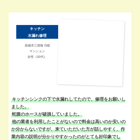
キッチン
水漏れ修理
高槻市三箇牧 G様
マンション
女性（30代）
キッチンシンクの下で水漏れしてたので、修理をお願いし
古
ました。
用
蛇腹のホースが破損していました。
ど
他の業者を利用したことがないので料金は高いのか安いの
て
か分からないですが、来ていただいた方が話しやすく、作
床
業内容の説明が分かりやすかったのがとても好印象でし