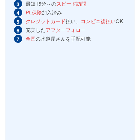
最短15分～の
スピード訪問
PL保険
加入済み
クレジットカード
払い、
コンビニ後払い
OK
充実した
アフターフォロー
全国
の水道屋さんを手配可能