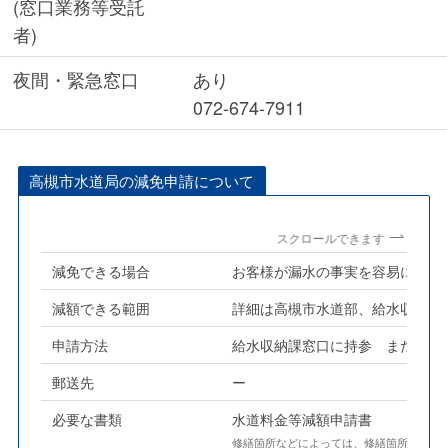
(窓口業務等受託
者)
夜間・緊急窓口
あり
072-674-7911
高槻市水道局の減免申請について
スクロールできます
減免できる場合
お客様が漏水の事実を容易に確認
減額できる範囲
詳細は高槻市水道部、給水収納課
申請方法
給水収納課窓口に持参 または 
郵送先
ー
必要な書類
水道料金等減額申請書
修繕箇所などによっては、修繕箇所の写真