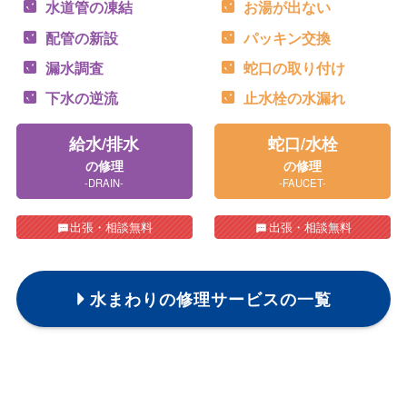
水道管の凍結
お湯が出ない
配管の新設
パッキン交換
漏水調査
蛇口の取り付け
下水の逆流
止水栓の水漏れ
給水/排水
蛇口/水栓
の修理
の修理
-DRAIN-
-FAUCET-
出張・相談無料
出張・相談無料
水まわりの修理サービスの一覧