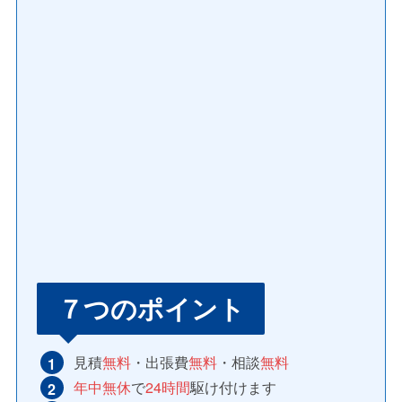
７つのポイント
見積
無料
・出張費
無料
・相談
無料
年中無休
で
24時間
駆け付けます