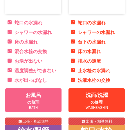
蛇口の水漏れ
蛇口の水漏れ
シャワーの水漏れ
シャワーの水漏れ
床の水漏れ
台下の水漏れ
混合水栓の交換
床の水漏れ
お湯が出ない
排水の逆流
温度調整ができない
止水栓の水漏れ
水が出っぱなし
洗濯水栓の交換
お風呂
洗面/洗濯
の修理
の修理
-BATH-
-WASHBASHIN-
出張・相談無料
出張・相談無料
給水/配管
蛇口/水栓