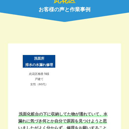
お客様の声と作業事例
洗面所
排水の水漏れ修理
此花区梅香 N様
戸建て
女性（60代）
洗面化粧台の下に収納してた物が濡れていて、水
漏れに気づき何とか自分で原因を見つけようと思
便
いましたがよく分からず、修理をお願いすること