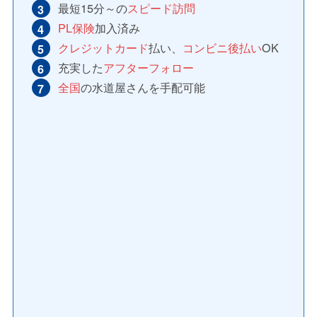
最短15分～の
スピード訪問
PL保険
加入済み
クレジットカード
払い、
コンビニ後払い
OK
充実した
アフターフォロー
全国
の水道屋さんを手配可能