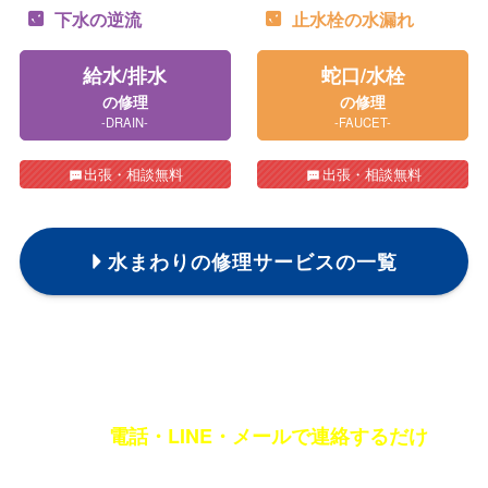
下水の逆流
止水栓の水漏れ
給水/排水
蛇口/水栓
の修理
の修理
-DRAIN-
-FAUCET-
出張・相談無料
出張・相談無料
水まわりの修理サービスの一覧
〔お名前・修理先の住所・電話番号・修理箇所〕をオペレーターに伝えて完了です!
電話・LINE・メールで連絡するだけ