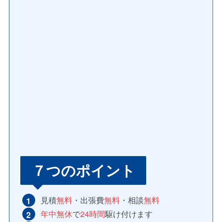
７つのポイント
見積
無料
・出張費
無料
・相談
無料
年中無休
で
24時間
駆け付けます