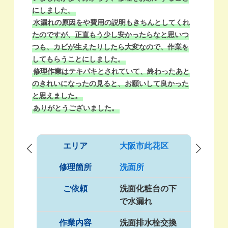
ま
にしました。
が
水漏れの原因をや費用の説明もきちんとしてくれ
け
たのですが、正直もう少し安かったらなと思いつ
た
つも、カビが生えたりしたら大変なので、作業を
連
してもらうことにしました。
古
修理作業はテキパキとされていて、終わったあと
い
のきれいになったの見ると、お願いして良かった
と思えました。
ありがとうございました。
エリア
大阪市此花区
修理箇所
洗面所
ご依頼
洗面化粧台の下
で水漏れ
作業内容
洗面排水栓交換