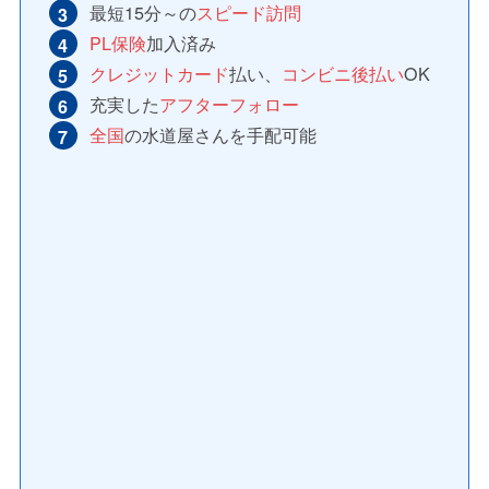
最短15分～の
スピード訪問
PL保険
加入済み
クレジットカード
払い、
コンビニ後払い
OK
充実した
アフターフォロー
全国
の水道屋さんを手配可能