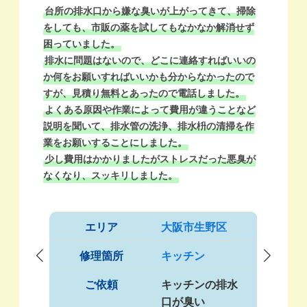
台所の排水口から嫌な臭いが上がってきて、掃除
をしても、市販の薬を試してもなかなか解消せず
ド
困っていました。
水
排水に問題はないので、どこに連絡すればいいの
着
か何をお願いすればいいかも分からなかったので
し
すが、見積り無料とあったので電話しました。
排
よくある原因や作業によって費用が違うことなど
点
説明を聞いて、排水管の洗浄、排水枡の清掃を作
ト
業をお願いすることにしました。
掃
少し費用はかかりましたがストレスだった悪臭が
費
なくなり、スッキリしました。
っ
強
エリア
大阪市生野区
修理箇所
キッチン
ご依頼
キッチンの排水
口が臭い