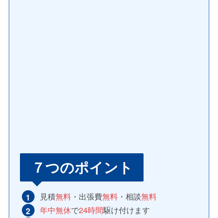
７つのポイント
見積
無料
・出張費
無料
・相談
無料
年中無休
で
24時間
駆け付けます