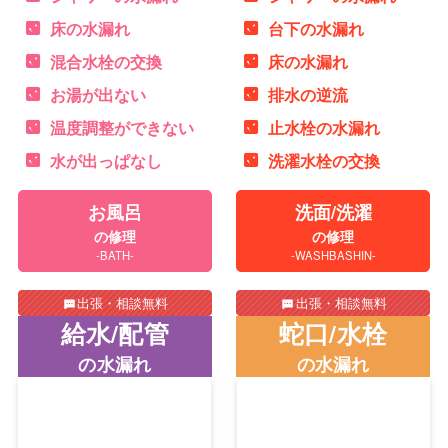
床の水漏れ
台下の水漏れ
混合水栓の交換
床の水漏れ
お湯が出ない
排水の逆流
温度調整ができない
止水栓の水漏れ
水が出っぱなし
洗濯水栓の交換
お風呂
洗面/洗濯
の修理
の修理
-BATH-
-WASHBASHIN-
出張・相談無料
出張・相談無料
給水/配管
蛇口/水栓
の水漏れ
の水漏れ