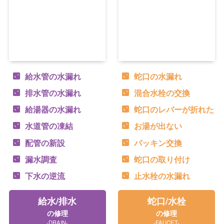
給水管の水漏れ
蛇口の水漏れ
排水管の水漏れ
混合水栓の交換
給湯器の水漏れ
蛇口のレバーが折れた
水道管の凍結
お湯が出ない
配管の新設
パッキン交換
漏水調査
蛇口の取り付け
下水の逆流
止水栓の水漏れ
給水/排水
蛇口/水栓
の修理
の修理
-DRAIN-
-FAUCET-