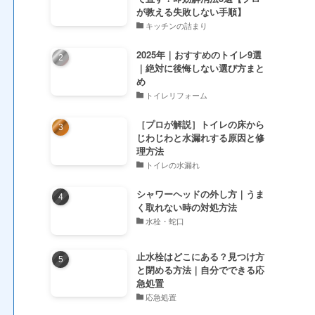
が教える失敗しない手順】
キッチンの詰まり
2025年｜おすすめのトイレ9選
｜絶対に後悔しない選び方まと
め
トイレリフォーム
［プロが解説］トイレの床から
じわじわと水漏れする原因と修
理方法
トイレの水漏れ
シャワーヘッドの外し方｜うま
く取れない時の対処方法
水栓・蛇口
止水栓はどこにある？見つけ方
と閉める方法｜自分でできる応
急処置
応急処置