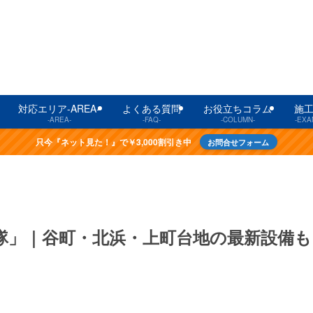
対応エリア-AREA-
よくある質問
お役立ちコラム
施
-AREA-
-FAQ-
-COLUMN-
-EXA
只今『ネット見た！』で￥3,000割引き中
お問合せフォーム
隊」｜谷町・北浜・上町台地の最新設備も