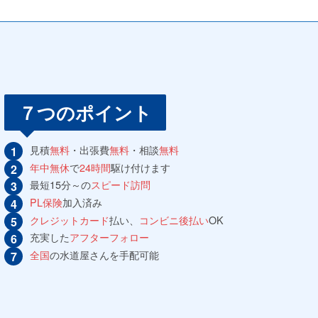
７つのポイント
見積
無料
・出張費
無料
・相談
無料
年中無休
で
24時間
駆け付けます
最短15分～の
スピード訪問
PL保険
加入済み
クレジットカード
払い、
コンビニ後払い
OK
充実した
アフターフォロー
全国
の水道屋さんを手配可能