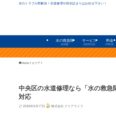
水のトラブル即解決！水道修理や排水詰まりはお任せ下さい！
水の救急隊
サービス
料金
-HOME-
-SERVICE-
-PRICE-
Home
エリア
中央区の水道修理なら「水の救急
対応
2026年3月17日
株式会社 クリアライフ