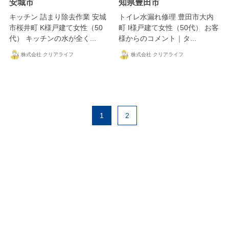
安城市
知県豊田市
キッチン 詰まり除去作業 安城
トイレ水漏れ修理 豊田市大内
市桜井町 K様戸建て女性（50
町 I様戸建て女性（50代） お客
代） キッチンの水が全く...
様からのコメント｜タ...
株式会社 クリアライフ
株式会社 クリアライフ
1
2