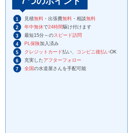
７つのポイント
見積
無料
・出張費
無料
・相談
無料
年中無休
で
24時間
駆け付けます
最短15分～の
スピード訪問
PL保険
加入済み
クレジットカード
払い、
コンビニ後払い
OK
充実した
アフターフォロー
全国
の水道屋さんを手配可能