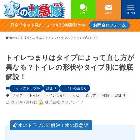
LINE
MAIL
MENU
只今『ネット見た！』で￥3,000割引き中
お問合せフォーム
Home
お役立ちコラム
トイレのトラブル
トイレの詰まり
トイレつまりはタイプによって直し方が
異なる？トイレの形状やタイプ別に徹底
解説！
トイレのトラブル
詰まり
トイレの詰まり
タイプ
トイレ
トイレつまり
形状
直し方
種類
詰まり
2026年7月12日
株式会社 クリアライフ
水のトラブル即解決！水の救急隊