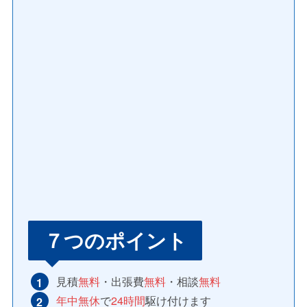
７つのポイント
見積
無料
・出張費
無料
・相談
無料
年中無休
で
24時間
駆け付けます