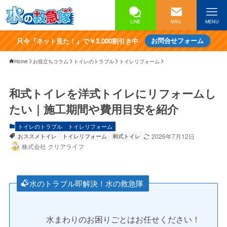
LINE
MAIL
MENU
只今『ネット見た！』で￥3,000割引き中
お問合せフォーム
Home
お役立ちコラム
トイレのトラブル
トイレリフォーム
和式トイレを洋式トイレにリフォームし
たい｜施工期間や費用目安を紹介
トイレのトラブル
トイレリフォーム
おススメトイレ
トイレリフォーム
和式トイレ
2026年7月12日
株式会社 クリアライフ
水のトラブル即解決！水の救急隊
水まわりのお困りごとはお任せください！