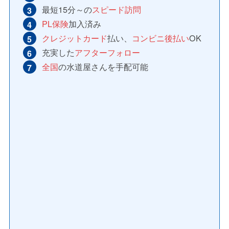
最短15分～の
スピード訪問
PL保険
加入済み
クレジットカード
払い、
コンビニ後払い
OK
充実した
アフターフォロー
全国
の水道屋さんを手配可能