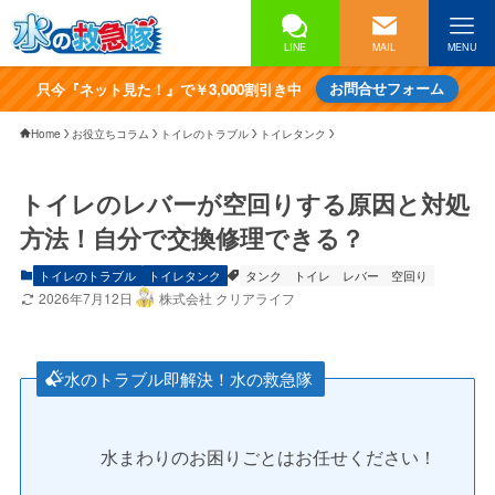
LINE
MAIL
MENU
只今『ネット見た！』で￥3,000割引き中
お問合せフォーム
Home
お役立ちコラム
トイレのトラブル
トイレタンク
トイレのレバーが空回りする原因と対処
方法！自分で交換修理できる？
トイレのトラブル
トイレタンク
タンク
トイレ
レバー
空回り
2026年7月12日
株式会社 クリアライフ
水のトラブル即解決！水の救急隊
水まわりのお困りごとはお任せください！