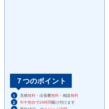
７つのポイント
見積
無料
・出張費
無料
・相談
無料
年中無休
で
24時間
駆け付けます
最短15分～の
スピード訪問