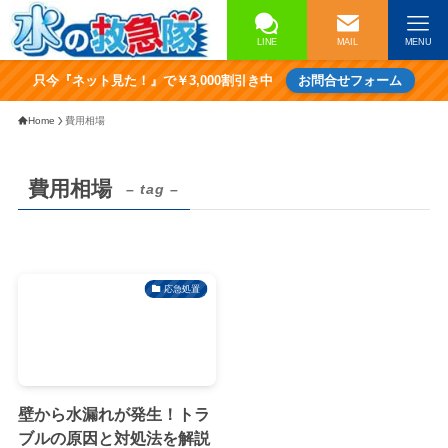
LINE
MAIL
MENU
只今『ネット見た！』で￥3,000割引き中
お問合せフォーム
Home
費用相場
費用相場
– tag –
応急処置
壁から水漏れが発生！トラ
ブルの原因と対処法を解説