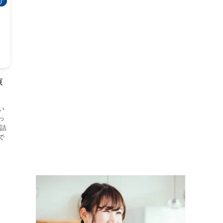
り
原
い
っ
が詰
で
か