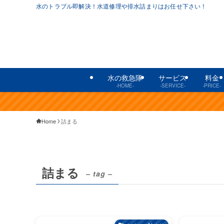
水のトラブル即解決！水道修理や排水詰まりはお任せ下さい！
水の救急隊
サービス
料金
-HOME-
-SERVICE-
-PRICE-
Home
詰まる
詰まる
– tag –