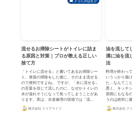
トイレの詰まり
流せるお掃除シートがトイレに詰ま
油を流して
る原因と対策｜プロが教える正しい
溝に油を流
捨て方
法
「トイレに流せる」と書いてあるお掃除シー
料理が終わっ
ト。便器の掃除をした後に、そのまま流せる
いうっかり揚
ので便利ですよね。 ですが、「水に流せる」
た…なんてこと
の言葉を信じて流したのに、なぜかトイレの
悪く、キッチ
水が溢れそうになって焦ってしまうことがあ
原因にもなる
ります。実は、水道修理の現場では「流...
うのは絶対に避
株式会社 クリアライフ
株式会社 ク