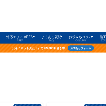
対応エリア-AREA-
よくある質問
お役立ちコラム
施
-AREA-
-FAQ-
-COLUMN-
-EXA
只今『ネット見た！』で￥3,000割引き中
お問合せフォーム