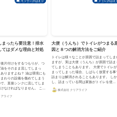
キッチンの詰まり
トイレの詰ま
しまったら要注意！排水
大便（うんち）でトイレがつまる
してはダメな理由と対処
因と８つの解消方法をご紹介
トイレは様々なことが原因で詰まってしま
ますが、実は大便（うんち）が原因で詰ま
て後片付けをするつもりが、つ
てしまうこともあります。 大便でトイレ
げ油をそのまま流してしまっ
まってしまった場合、しばらく放置する事
ありますよね？ 油は環境にも
詰まりは解消されることもあります。 し
ンまわりの設備を傷めてしまう
し、詰まっている間は家族がトイレを使...
ので、直接シンクに流してしま
けなければなりません。 こ...
株式会社 クリアライフ
リアライフ