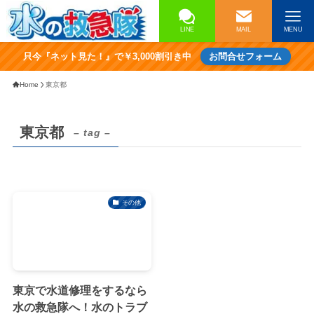
LINE
MAIL
MENU
只今『ネット見た！』で￥3,000割引き中
お問合せフォーム
Home
東京都
東京都
– tag –
その他
東京で水道修理をするなら
水の救急隊へ！水のトラブ