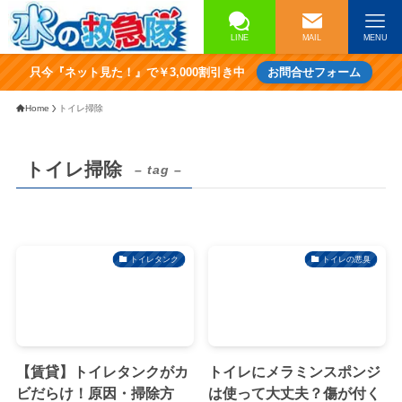
LINE
MAIL
MENU
只今『ネット見た！』で￥3,000割引き中
お問合せフォーム
Home
トイレ掃除
トイレ掃除
– tag –
トイレタンク
トイレの悪臭
【賃貸】トイレタンクがカ
トイレにメラミンスポンジ
ビだらけ！原因・掃除方
は使って大丈夫？傷が付く