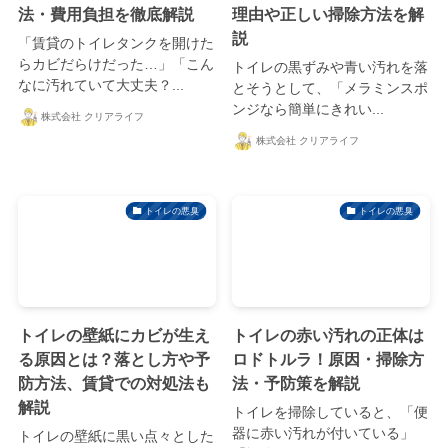
法・費用負担を徹底解説
理由や正しい掃除方法を解
説
「賃貸のトイレタンクを開けた
らカビだらけだった…」「こん
トイレの黒ずみや青い汚れを落
なに汚れていて大丈夫？...
とそうとして、「メラミンスポ
ンジなら簡単にきれい...
株式会社 クリアライフ
株式会社 クリアライフ
トイレの悪臭
トイレの悪臭
トイレの壁紙にカビが生え
トイレの赤い汚れの正体は
る原因とは？落とし方や予
ロドトルラ！原因・掃除方
防方法、賃貸での対処法も
法・予防策を解説
解説
トイレを掃除していると、「便
器に赤い汚れが付いている」
トイレの壁紙に黒い点々とした