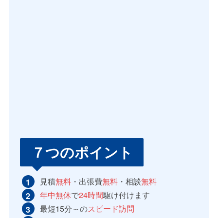
７つのポイント
見積
無料
・出張費
無料
・相談
無料
年中無休
で
24時間
駆け付けます
最短15分～の
スピード訪問