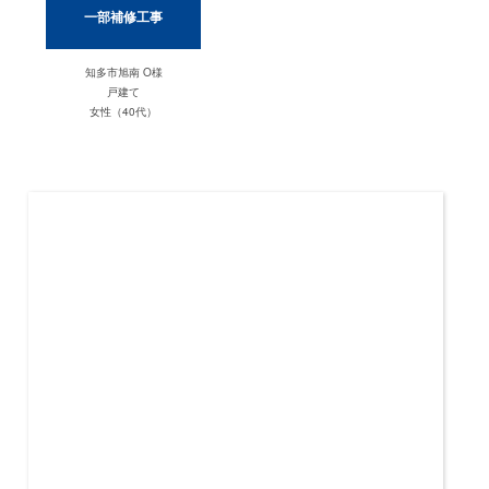
一部補修工事
知多市旭南 O様
戸建て
女性（40代）