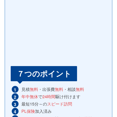
７つのポイント
見積
無料
・出張費
無料
・相談
無料
年中無休
で
24時間
駆け付けます
最短15分～の
スピード訪問
PL保険
加入済み