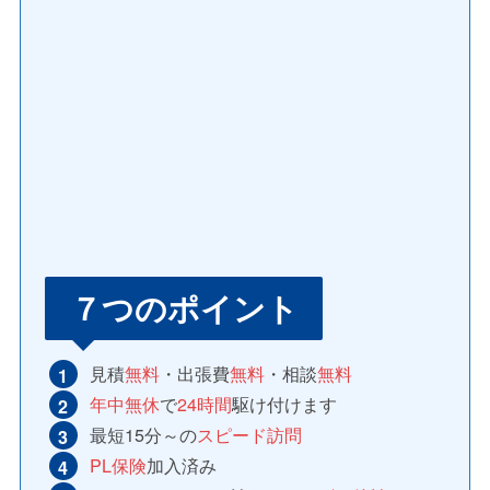
７つのポイント
見積
無料
・出張費
無料
・相談
無料
年中無休
で
24時間
駆け付けます
最短15分～の
スピード訪問
PL保険
加入済み