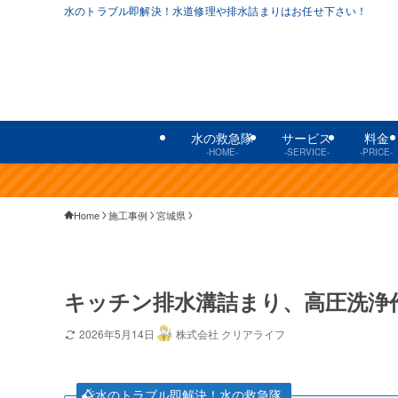
水のトラブル即解決！水道修理や排水詰まりはお任せ下さい！
水の救急隊
サービス
料金
-HOME-
-SERVICE-
-PRICE-
Home
施工事例
宮城県
キッチン排水溝詰まり、高圧洗浄
2026年5月14日
株式会社 クリアライフ
水のトラブル即解決！水の救急隊