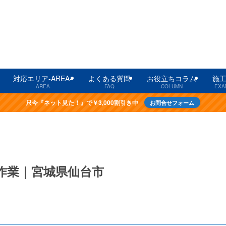
対応エリア-AREA-
よくある質問
お役立ちコラム
施
-AREA-
-FAQ-
-COLUMN-
-EXA
只今『ネット見た！』で￥3,000割引き中
お問合せフォーム
作業｜宮城県仙台市