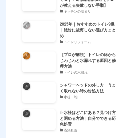
が教える失敗しない手順】
キッチンの詰まり
2025年｜おすすめのトイレ9選
｜絶対に後悔しない選び方まと
め
トイレリフォーム
［プロが解説］トイレの床から
じわじわと水漏れする原因と修
理方法
トイレの水漏れ
シャワーヘッドの外し方｜うま
く取れない時の対処方法
水栓・蛇口
止水栓はどこにある？見つけ方
と閉める方法｜自分でできる応
急処置
応急処置