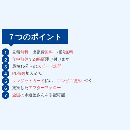
７つのポイント
見積
無料
・出張費
無料
・相談
無料
年中無休
で
24時間
駆け付けます
最短15分～の
スピード訪問
PL保険
加入済み
クレジットカード
払い、
コンビニ後払い
OK
充実した
アフターフォロー
全国
の水道屋さんを手配可能