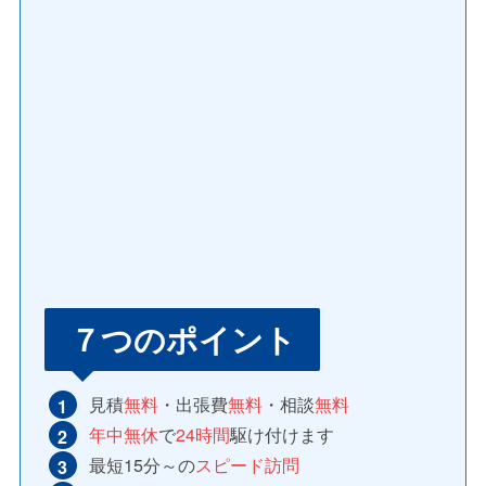
７つのポイント
見積
無料
・出張費
無料
・相談
無料
年中無休
で
24時間
駆け付けます
最短15分～の
スピード訪問