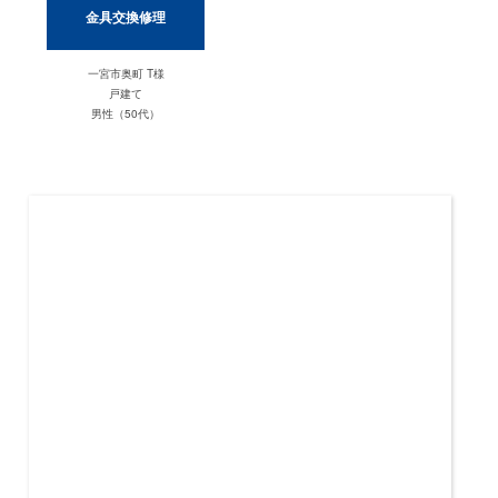
金具交換修理
一宮市奥町 T様
戸建て
男性（50代）