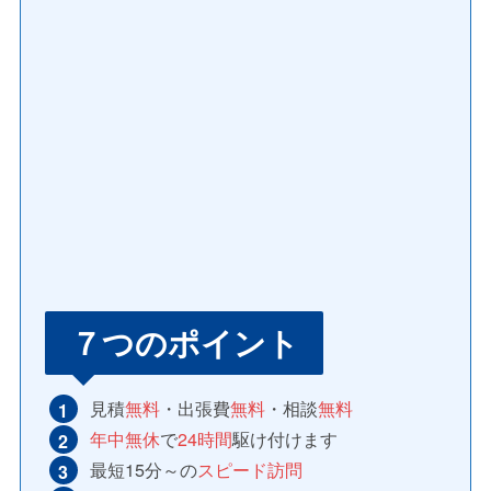
７つのポイント
見積
無料
・出張費
無料
・相談
無料
年中無休
で
24時間
駆け付けます
最短15分～の
スピード訪問