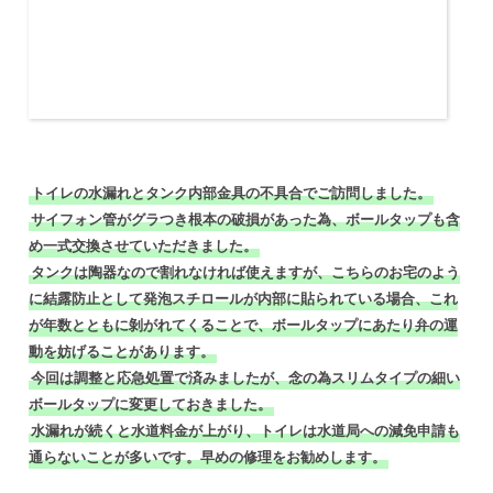
トイレの水漏れとタンク内部金具の不具合でご訪問しました。
サイフォン管がグラつき根本の破損があった為、ボールタップも含
め一式交換させていただきました。
タンクは陶器なので割れなければ使えますが、こちらのお宅のよう
に結露防止として発泡スチロールが内部に貼られている場合、これ
が年数とともに剝がれてくることで、ボールタップにあたり弁の運
動を妨げることがあります。
今回は調整と応急処置で済みましたが、念の為スリムタイプの細い
ボールタップに変更しておきました。
水漏れが続くと水道料金が上がり、トイレは水道局への減免申請も
通らないことが多いです。早めの修理をお勧めします。