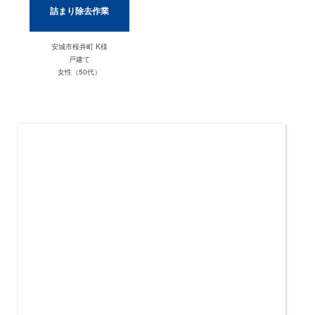
詰まり除去作業
安城市桜井町 K様
戸建て
女性（50代）