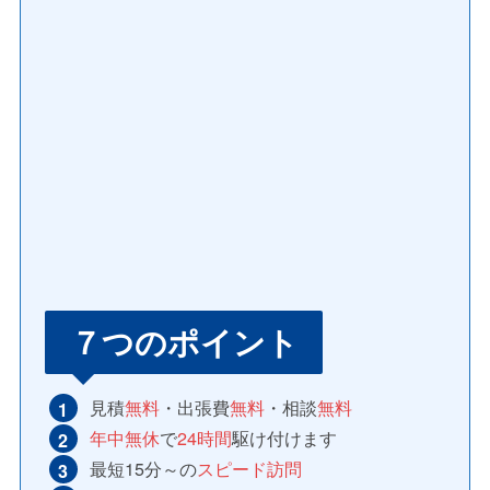
７つのポイント
見積
無料
・出張費
無料
・相談
無料
年中無休
で
24時間
駆け付けます
最短15分～の
スピード訪問